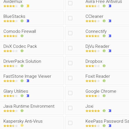
Avidemux
Avira Free Antivirus
BlueStacks
CCleaner
Comodo Firewall
Connectify
DivX Codec Pack
DjVu Reader
DriverPack Solution
Dropbox
FastStone Image Viewer
Foxit Reader
Glary Utilities
Google Chrome
Java Runtime Environment
Joxi
Kaspersky Anti-Virus
KeePass Password S