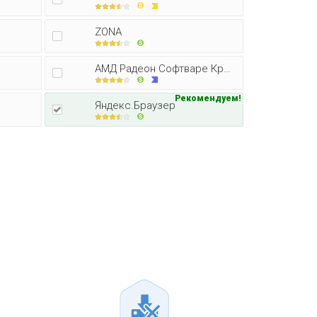
ZONA
АМД Радеон Софтваре Кримсон Едитор
Рекомендуем!
Яндекс.Браузер