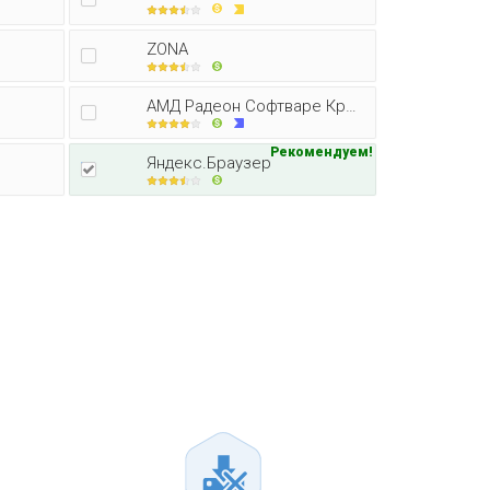
ZONA
АМД Радеон Софтваре Кримсон Едитор
Рекомендуем!
Яндекс.Браузер