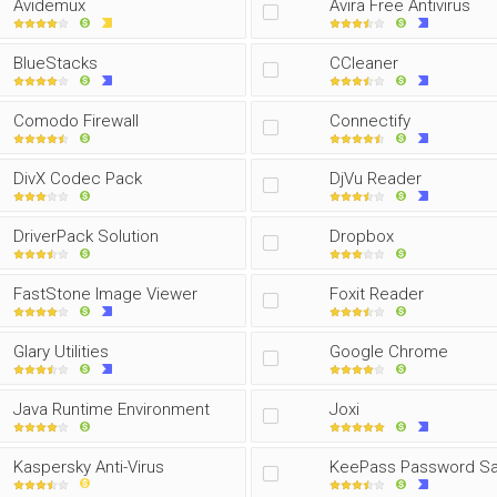
Avidemux
Avira Free Antivirus
BlueStacks
CCleaner
Comodo Firewall
Connectify
DivX Codec Pack
DjVu Reader
DriverPack Solution
Dropbox
FastStone Image Viewer
Foxit Reader
Glary Utilities
Google Chrome
Java Runtime Environment
Joxi
Kaspersky Anti-Virus
KeePass Password S