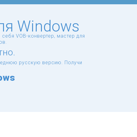
для Windows
 себя VOB-конвертер, мастер для
ов.
тно.
следнюю русскую версию.
Получи
ows