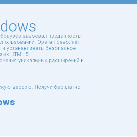
ndows
 браузер завоевал преданность
спользовании. Opera позволяет
и и устанавливать безопасное
зык HTML 5.
ючения уникальных расширений и
скую версию.
Получи бесплатно
ows