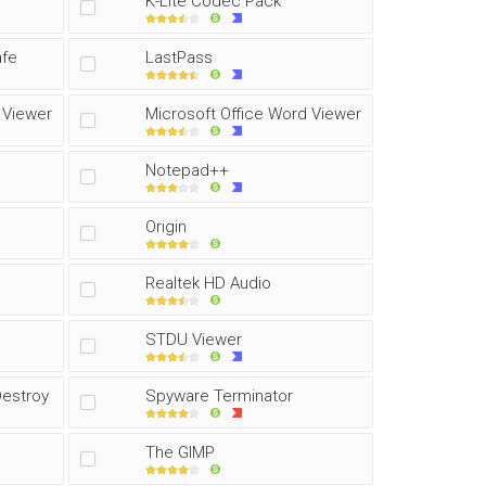
K-Lite Codec Pack
afe
LastPass
 Viewer
Microsoft Office Word Viewer
Notepad++
Origin
Realtek HD Audio
STDU Viewer
Destroy
Spyware Terminator
The GIMP