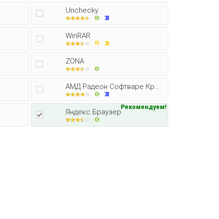
Unchecky
WinRAR
ZONA
АМД Радеон Софтваре Кримсон Едитор
Рекомендуем!
Яндекс.Браузер