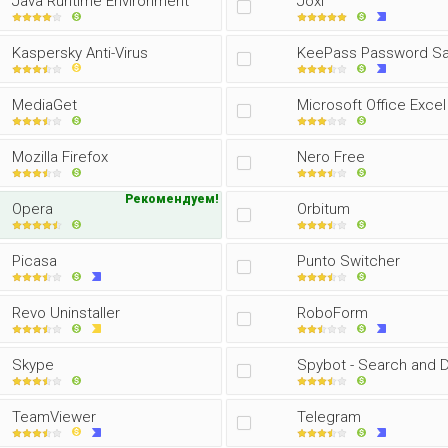
Java Runtime Environment
Joxi
Kaspersky Anti-Virus
KeePass Password S
MediaGet
Microsoft Office Excel
Mozilla Firefox
Nero Free
Рекомендуем!
Opera
Orbitum
Picasa
Punto Switcher
Revo Uninstaller
RoboForm
Skype
Spybot - Search and 
TeamViewer
Telegram