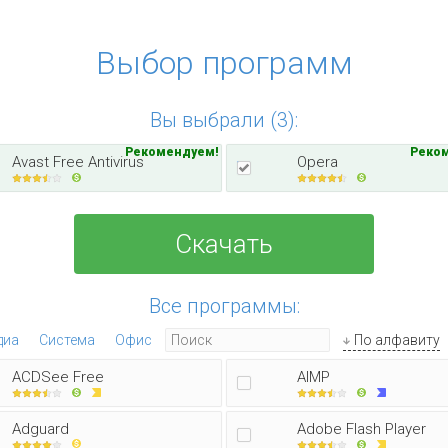
Выбор программ
Вы выбрали (3):
Рекомендуем!
Реко
Avast Free Antivirus
Opera
Скачать
Все программы:
диа
Система
Офис
По алфавиту
ACDSee Free
AIMP
Adguard
Adobe Flash Player