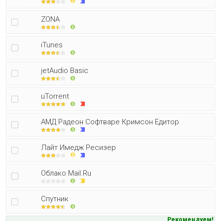
ZONA
iTunes
jetAudio Basic
uTorrent
АМД Радеон Софтваре Кримсон Едитор
Лайт Имедж Ресизер
Облако Mail.Ru
Спутник
Рекомендуем!