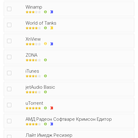
Winamp
World of Tanks
XnView
ZONA
iTunes
jetAudio Basic
uTorrent
АМД Радеон Софтваре Кримсон Едитор
Лайт Имедж Ресизер