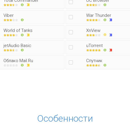
Total Commander
UC Browser
Viber
War Thunder
World of Tanks
XnView
jetAudio Basic
uTorrent
Облако Mail.Ru
Спутник
Особенности