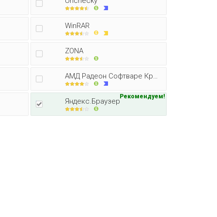
Unchecky
WinRAR
ZONA
АМД Радеон Софтваре Кримсон Едитор
Рекомендуем!
Яндекс.Браузер