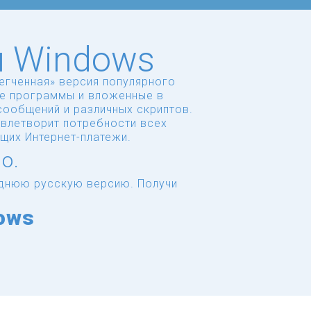
я Windows
егченная» версия популярного
ые программы и вложенные в
сообщений и различных скриптов.
овлетворит потребности всех
их Интернет-платежи.
о.
леднюю русскую версию.
Получи
ows