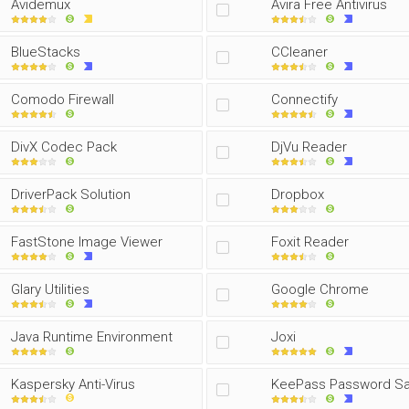
Avidemux
Avira Free Antivirus
BlueStacks
CCleaner
Comodo Firewall
Connectify
DivX Codec Pack
DjVu Reader
DriverPack Solution
Dropbox
FastStone Image Viewer
Foxit Reader
Glary Utilities
Google Chrome
Java Runtime Environment
Joxi
Kaspersky Anti-Virus
KeePass Password S