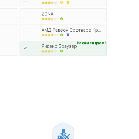
ZONA
АМД Радеон Софтваре Кримсон Едитор
Рекомендуем!
Яндекс.Браузер