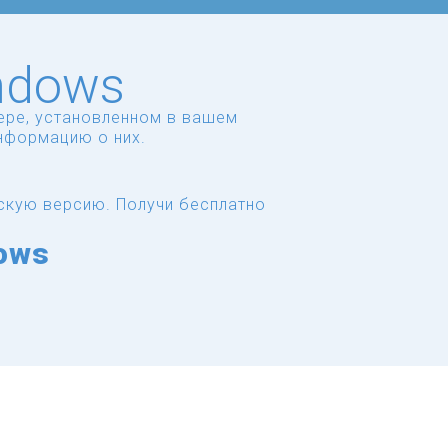
ndows
ере, установленном в вашем
нформацию о них.
сскую версию.
Получи бесплатно
ows