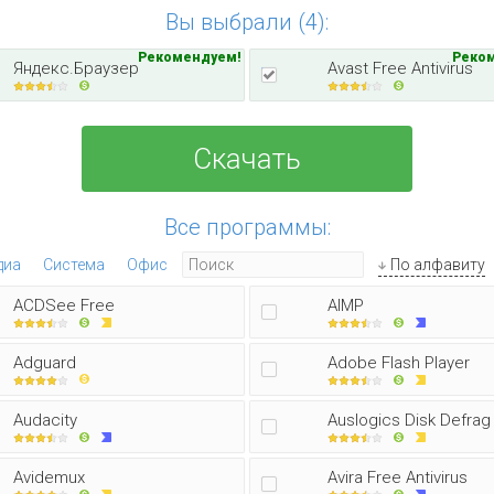
Вы выбрали (4):
Рекомендуем!
Реко
Яндекс.Браузер
Avast Free Antivirus
Скачать
Все программы:
диа
Система
Офис
По алфавиту
ACDSee Free
AIMP
Adguard
Adobe Flash Player
Audacity
Auslogics Disk Defrag
Avidemux
Avira Free Antivirus