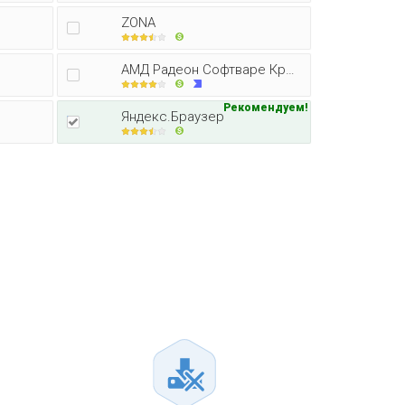
ZONA
АМД Радеон Софтваре Кримсон Едитор
Рекомендуем!
Яндекс.Браузер