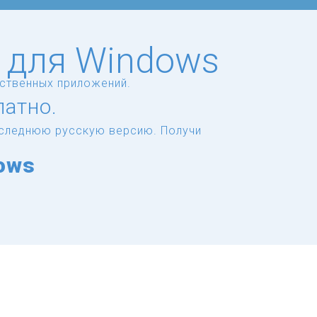
ь для Windows
ественных приложений.
латно.
последнюю русскую версию.
Получи
ows