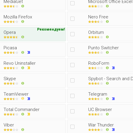
MediaGet
Microsoft Office Excel
Mozilla Firefox
Nero Free
Рекомендуем!
Opera
Orbitum
Picasa
Punto Switcher
Revo Uninstaller
RoboForm
Skype
Spybot - Search and 
TeamViewer
Telegram
Total Commander
UC Browser
Viber
War Thunder