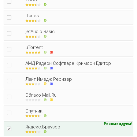
iTunes
jetAudio Basic
uTorrent
АМД Радеон Софтваре Кримсон Едитор
Лайт Имедж Ресизер
Облако Mail.Ru
Спутник
Рекомендуем!
Яндекс.Браузер