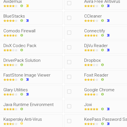
Avidemux
Avira Free Antivirus
BlueStacks
CCleaner
Comodo Firewall
Connectify
DivX Codec Pack
DjVu Reader
DriverPack Solution
Dropbox
FastStone Image Viewer
Foxit Reader
Glary Utilities
Google Chrome
Java Runtime Environment
Joxi
Kaspersky Anti-Virus
KeePass Password S