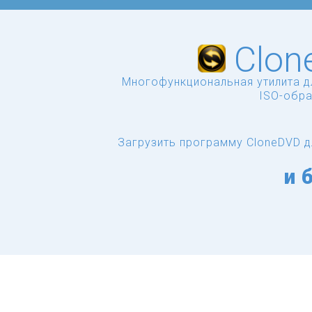
Clon
Многофункциональная утилита д
ISO-обра
Загрузить программу CloneDVD д
и