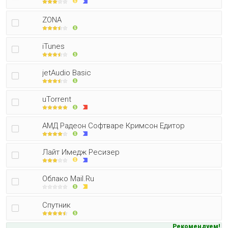
ZONA
iTunes
jetAudio Basic
uTorrent
АМД Радеон Софтваре Кримсон Едитор
Лайт Имедж Ресизер
Облако Mail.Ru
Спутник
Рекомендуем!