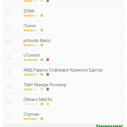
ZONA
iTunes
jetAudio Basic
uTorrent
АМД Радеон Софтваре Кримсон Едитор
Лайт Имедж Ресизер
Облако Mail.Ru
Спутник
Рекомендуем!