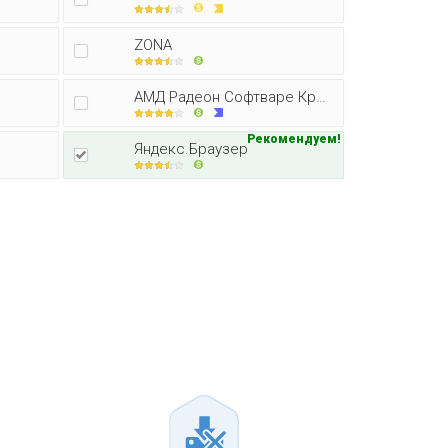
ZONA
АМД Радеон Софтваре Кримсон Едитор
Рекомендуем!
Яндекс.Браузер