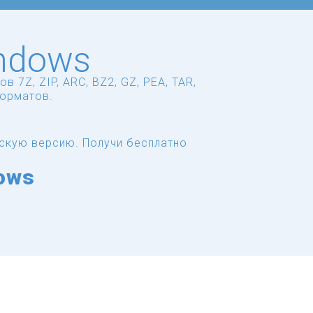
indows
7Z, ZIP, ARC, BZ2, GZ, PEA, TAR,
форматов.
сскую версию.
Получи бесплатно
ows