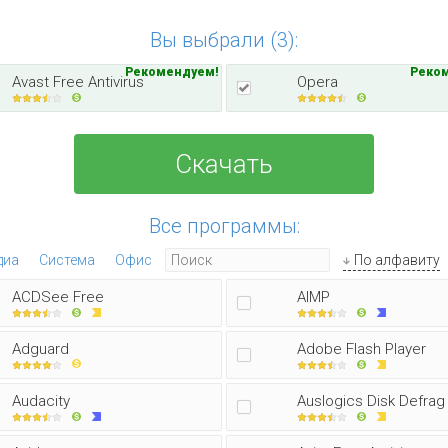
Вы выбрали (3):
Рекомендуем!
Реко
Avast Free Antivirus
Opera
Скачать
Все программы:
диа
Система
Офис
По алфавиту
ACDSee Free
AIMP
Adguard
Adobe Flash Player
Audacity
Auslogics Disk Defrag