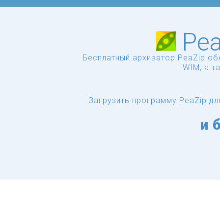
Pea
Бесплатный архиватор PeaZip обе
WIM, а т
Загрузить программу PeaZip дл
и