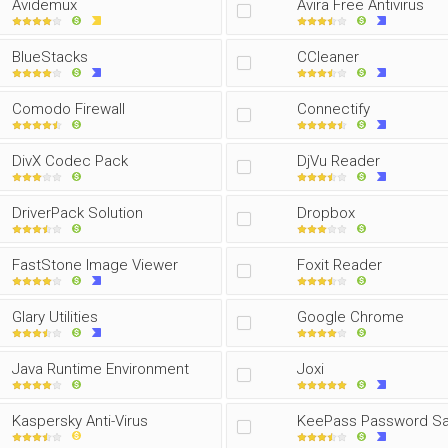
Avidemux
Avira Free Antivirus
BlueStacks
CCleaner
Comodo Firewall
Connectify
DivX Codec Pack
DjVu Reader
DriverPack Solution
Dropbox
FastStone Image Viewer
Foxit Reader
Glary Utilities
Google Chrome
Java Runtime Environment
Joxi
Kaspersky Anti-Virus
KeePass Password S